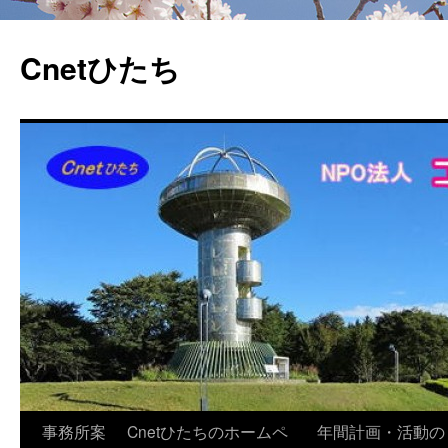
Cnetひたち
コ
事務所案
Cnetひたちのホームペ
年間計画・活動の