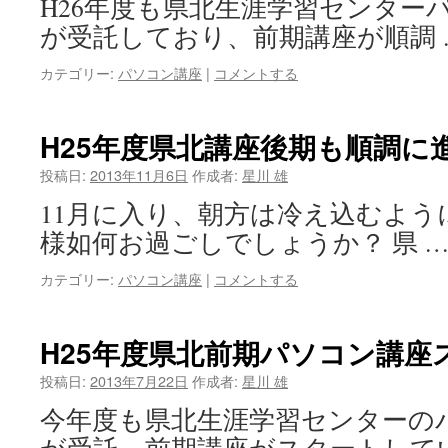
H26年度も県北生涯学習センター
町
は
公
が受託しており、前期講座が順調
民
館
カテゴリー:
パソコン講座
|
コメントする
パ
ソ
コ
H25年度県北講座後期も順調に
ン
講
投稿日:
2013年11月6日
作成者:
星川 雄
座」
が
11月に入り、朝方は冷え込むよ
無
様如何お過ごしでしょうか？ 県 
事
終
カテゴリー:
パソコン講座
|
コメントする
了
は
H25年度県北前期パソコン講座
投稿日:
2013年7月22日
作成者:
星川 雄
今年度も県北生涯学習センターの