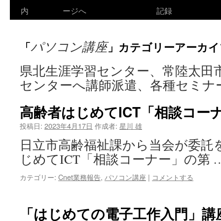
ン
内
ージへ
記録
テ
パソコン講座
「
」カテゴリーアーカイ
ン
ツ
県北生涯学習センター、常陸太田
センターへ講師派遣、各種セミナ
へ
ス
高齢者はじめてICT「相談コー
キ
投稿日:
2023年4月17日
作成者:
星川 雄
ッ
日立市高齢福祉課から当会が委託
じめてICT「相談コーナー」の第 
プ
カテゴリー:
Cnet業務報告
,
パソコン講座
|
コメントする
「はじめての電子工作入門」講