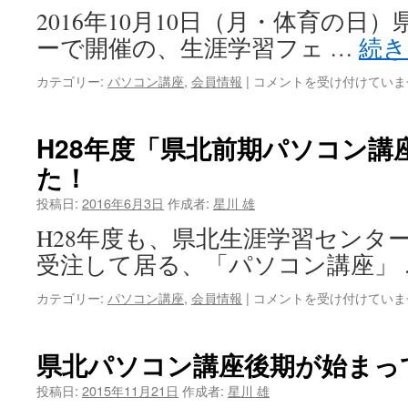
ィ
2016年10月10日（月・体育の日
バ
ーで開催の、生涯学習フェ …
続
ル
2017
生
カテゴリー:
パソコン講座
,
会員情報
|
コメントを受け付けていま
に
涯
参
学
加！
習
は
H28年度「県北前期パソコン講
フ
た！
ェ
ス
投稿日:
2016年6月3日
作成者:
星川 雄
テ
ィ
H28年度も、県北生涯学習センタ
バ
受注して居る、「パソコン講座」
ル
2016「パ
H28
カテゴリー:
パソコン講座
,
会員情報
|
コメントを受け付けていま
ソ
年
コ
度
ン
「県
で
県北パソコン講座後期が始まっ
北
楽
前
し
投稿日:
2015年11月21日
作成者:
星川 雄
期
い！