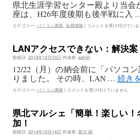
県北生涯学習センター殿より当会
分
だ
座は、H26年度後期も後半戦に入 
け
の
県
カテゴリー:
パソコン講座
,
会員情報
|
コメントを受け付けていま
名
北
刺
パ
作
ソ
LANアクセスできない：解決案
り」
コ
に
ン
投稿日:
2014年12月23日
作成者:
admin
参
講
加！
12/22（月）の納会前に「パソコ
座
は
後
りました。 その時、LAN …
続き
期
も
LAN
カテゴリー:
パソコン講座
|
コメントを受け付けていません
後
ア
半
ク
戦
セ
県北マルシェ「簡単！楽しい！
へ！
ス
は
加！
で
き
投稿日:
2014年10月14日
作成者:
星川 雄
な
い：