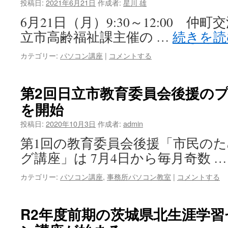
投稿日:
2021年6月21日
作成者:
星川 雄
6月21日（月）9:30～12:00 
立市高齢福祉課主催の …
続きを
カテゴリー:
パソコン講座
|
コメントする
第2回日立市教育委員会後援の
を開始
投稿日:
2020年10月3日
作成者:
admin
第1回の教育委員会後援「市民の
グ講座」は 7月4日から毎月奇数 
カテゴリー:
パソコン講座
,
事務所パソコン教室
|
コメントする
R2年度前期の茨城県北生涯学