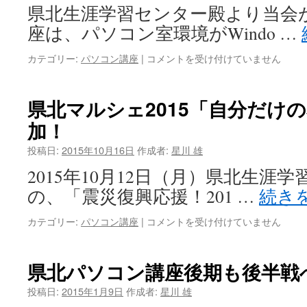
県北生涯学習センター殿より当会
パ
名
ソ
刺
座は、パソコン室環境がWindo …
コ
づ
ン
く
県
カテゴリー:
パソコン講座
|
コメントを受け付けていません
講
り！」
北
座」
は
パ
が
ソ
県北マルシェ2015「自分だけ
始
コ
ま
加！
ン
り
講
ま
投稿日:
2015年10月16日
作成者:
星川 雄
座
し
後
2015年10月12日（月）県北生涯
た！
期
は
の、「震災復興応援！201 …
続き
が
始
県
カテゴリー:
パソコン講座
|
コメントを受け付けていません
ま
北
っ
マ
て
ル
い
県北パソコン講座後期も後半戦
シ
ま
ェ
す！
投稿日:
2015年1月9日
作成者:
星川 雄
2015「自
は