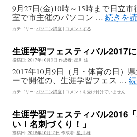
9月27日(金)10時～15時まで日立
室で市主催のパソコン …
続きを
カテゴリー:
パソコン講座
|
コメントする
生涯学習フェスティバル2017
投稿日:
2017年10月9日
作成者:
星川 雄
2017年10月9日（月・体育の日
ーで開催の、生涯学習フェス …
生
カテゴリー:
パソコン講座
|
コメントを受け付けていません
涯
学
習
生涯学習フェスティバル2016
フ
い！名刺づくり！」
ェ
ス
投稿日:
2016年10月12日
作成者:
星川 雄
テ