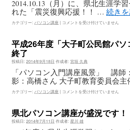
2014.10.13（月）に、県北生涯
解
れた「震災復興応援！！ …
続き
決
案
県
カテゴリー:
パソコン講座
|
コメントを受け付けていません
は
北
マ
ル
平成26年度「大子町公民館パソ
シ
終了
ェ
「簡
投稿日:
2014年9月18日
作成者:
宮垣 久典
単！
楽
「パソコン入門講座風景」 講師
し
影：高橋さん 大子町教育委員会主
い！
名
平
カテゴリー:
パソコン講座
|
コメントを受け付けていません
刺
成
づ
26
く
年
り」
県北パソコン講座が盛況です！
度
に
「大
参
投稿日:
2014年7月11日
作成者:
星川 雄
子
加！