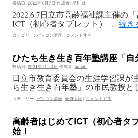
投稿日:
2022年6月7日
作成者:
星川 雄
2022.6.7日立市高齢福祉課主催
ICT（初心者タブレット） …
続き
カテゴリー:
パソコン講座
|
コメントする
ひたち生き生き百年塾講座「自
投稿日:
2021年11月4日
作成者:
admin
日立市教育委員会の生涯学習課が
ち生き生き百年塾」の市民教授と
カテゴリー:
パソコン講座
,
会員情報
|
コメントする
高齢者はじめてICT（初心者タ
始！