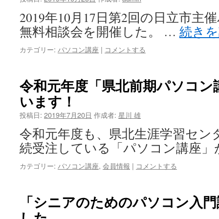
2019年10月17日第2回の日立市
無料相談会を開催した。 …
続き
カテゴリー:
パソコン講座
|
コメントする
令和元年度「県北前期パソコン
います！
投稿日:
2019年7月20日
作成者:
星川 雄
令和元年度も、県北生涯学習セン
続受注している「パソコン講座」
カテゴリー:
パソコン講座
,
会員情報
|
コメントする
「シニアのためのパソコン入門
した