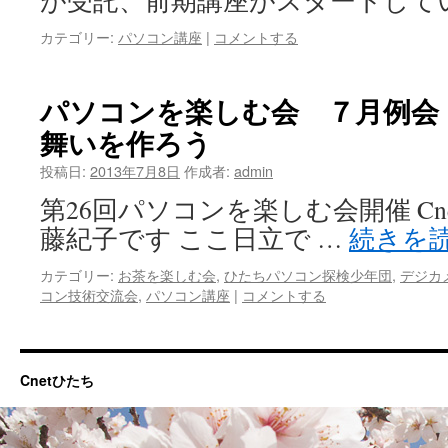
が受託、前期講座がスタートして
カテゴリー:
パソコン講座
|
コメントする
パソコンを楽しむ会 ７月例会
舞いを作ろう
投稿日:
2013年7月8日
作成者:
admin
第26回パソコンを楽​しむ会開催 Cn
藤紀子です ここ日立で …
続きを
カテゴリー:
お茶を楽しむ会
,
ひたちパソコン探検少年団
,
デジカ
コン技術交流会
,
パソコン講座
|
コメントする
Cnetひたち