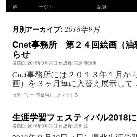
ン
内
ージへ
記録
テ
2018年9月
月別アーカイブ:
ン
ツ
Cnet事務所 第２４回絵画（
らせ
へ
投稿日:
2018年9月30日
作成者:
宮原 養治侶
ス
Cnet事務所には２０１３年１月か
キ
画）を３ヶ月毎に入替え展示して
ッ
カテゴリー:
事務局
|
コメントする
プ
生涯学習フェスティバル2018
投稿日:
2018年9月30日
作成者:
星川 雄