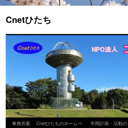
Cnetひたち
コ
事務所案
Cnetひたちのホームペ
年間計画・活動の