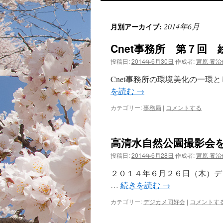
ン
2014年6月
月別アーカイブ:
テ
Cnet事務所 第７回
ン
投稿日:
2014年6月30日
作成者:
宮原 養治
ツ
Cnet事務所の環境美化の一環
へ
を読む
→
ス
カテゴリー:
事務局
|
コメントする
キ
高清水自然公園撮影会
ッ
投稿日:
2014年6月28日
作成者:
宮原 養治
プ
２０１４年６月２６日（木）デ
…
続きを読む
→
カテゴリー:
デジカメ同好会
|
コメントす