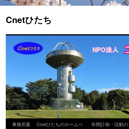
Cnetひたち
コ
事務所案
Cnetひたちのホームペ
年間計画・活動の