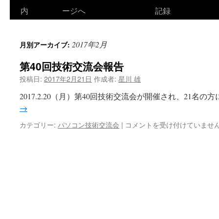
ン
内
ージへ
記録
テ
2017年2月
月別アーカイブ:
ン
第40回技術交流会報告
ツ
投稿日:
2017年2月21日
作成者:
星川 雄
へ
2017.2.20（月）第40回技術交流会が開催され、21名の
ス
→
キ
第
カテゴリー:
パソコン技術交流会
|
コメントを受け付けていませ
40
ッ
回
技
プ
術
交
流
会
報
告