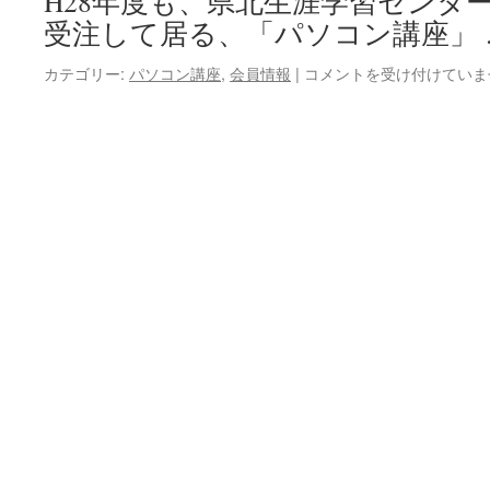
H28年度も、県北生涯学習センタ
告
受注して居る、「パソコン講座」
は
H28
カテゴリー:
パソコン講座
,
会員情報
|
コメントを受け付けていま
年
度
「県
北
前
期
パ
ソ
コ
ン
講
座」
が
始
ま
り
ま
し
た！