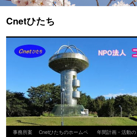
Cnetひたち
コ
事務所案
Cnetひたちのホームペ
年間計画・活動の