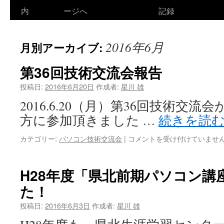
ン
内
ージへ
記録
テ
2016年6月
月別アーカイブ:
ン
ツ
第36回技術交流会報告
へ
投稿日:
2016年6月20日
作成者:
星川 雄
2016.6.20（月）第36回技術交流
ス
方に参加頂きました …
続きを読
キ
第
カテゴリー:
パソコン技術交流会
|
コメントを受け付けていませ
ッ
36
回
プ
技
H28年度「県北前期パソコン講
術
た！
交
流
投稿日:
2016年6月3日
作成者:
星川 雄
会
報