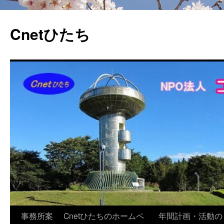
Cnetひたち
コ
事務所案
Cnetひたちのホームペ
年間計画・活動の