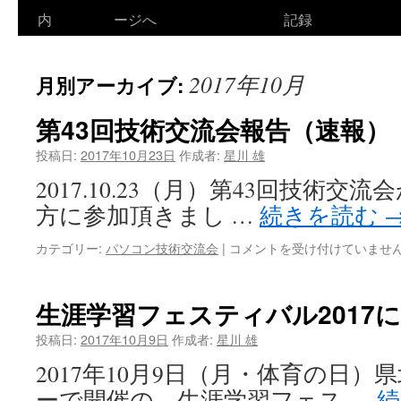
ン
内
ージへ
記録
テ
2017年10月
月別アーカイブ:
ン
ツ
第43回技術交流会報告（速報）
へ
投稿日:
2017年10月23日
作成者:
星川 雄
2017.10.23（月）第43回技術交
ス
方に参加頂きまし …
続きを読む
キ
第
カテゴリー:
パソコン技術交流会
|
コメントを受け付けていませ
ッ
43
回
プ
技
生涯学習フェスティバル2017
術
交
投稿日:
2017年10月9日
作成者:
星川 雄
流
2017年10月9日（月・体育の日
会
報
ーで開催の、生涯学習フェス …