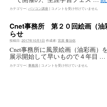
告
（速
生
カテゴリー:
パソコン講座
|
コメントを受け付けていません
報）
涯
は
学
習
Cnet事務所 第２０回絵画（
フ
らせ
ェ
ス
投稿日:
2017年10月1日
作成者:
宮原 養治侶
テ
ィ
Cnet事務所に風景絵画（油彩画
バ
展示開始して早いもので４年目 …
ル
2017
Cnet
カテゴリー:
事務局
|
コメントを受け付けていません
に
事
参
務
加！
所
は
第
２
０
回
絵