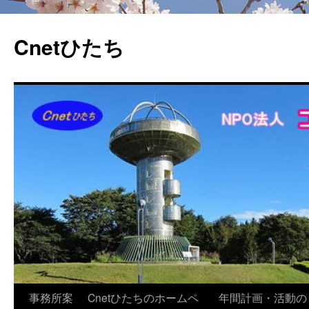
Cnetひたち
コ
事務所案
Cnetひたちのホームペ
年間計画・活動の