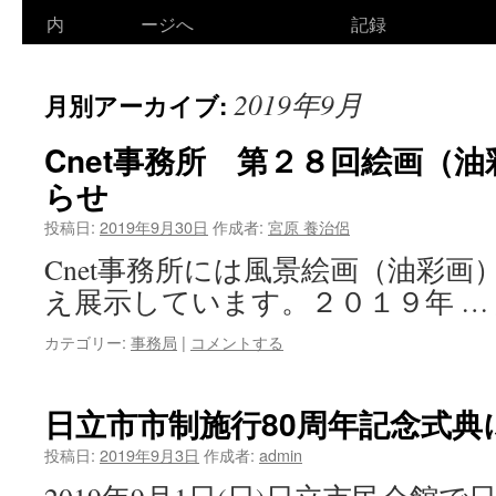
ン
内
ージへ
記録
テ
2019年9月
月別アーカイブ:
ン
ツ
Cnet事務所 第２８回絵画（
らせ
へ
投稿日:
2019年9月30日
作成者:
宮原 養治侶
ス
Cnet事務所には風景絵画（油彩
キ
え展示しています。２０１９年 …
ッ
カテゴリー:
事務局
|
コメントする
プ
日立市市制施行80周年記念式典
投稿日:
2019年9月3日
作成者:
admin