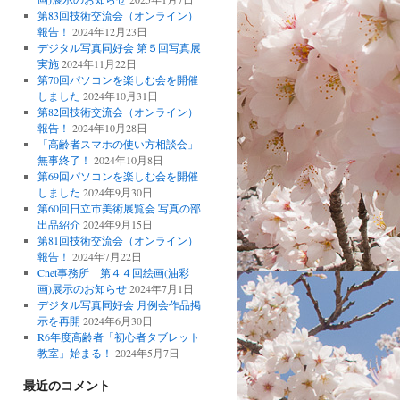
第83回技術交流会（オンライン）
報告！
2024年12月23日
デジタル写真同好会 第５回写真展
実施
2024年11月22日
第70回パソコンを楽しむ会を開催
しました
2024年10月31日
第82回技術交流会（オンライン）
報告！
2024年10月28日
「高齢者スマホの使い方相談会」
無事終了！
2024年10月8日
第69回パソコンを楽しむ会を開催
しました
2024年9月30日
第60回日立市美術展覧会 写真の部
出品紹介
2024年9月15日
第81回技術交流会（オンライン）
報告！
2024年7月22日
Cnet事務所 第４４回絵画(油彩
画)展示のお知らせ
2024年7月1日
デジタル写真同好会 月例会作品掲
示を再開
2024年6月30日
R6年度高齢者「初心者タブレット
教室」始まる！
2024年5月7日
最近のコメント