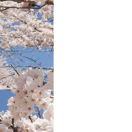
催
報
告
は