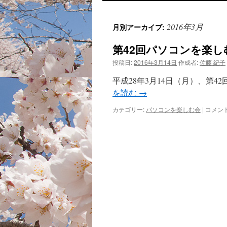
ン
2016年3月
月別アーカイブ:
テ
第42回パソコンを楽し
ン
投稿日:
2016年3月14日
作成者:
佐藤 紀子
ツ
平成28年3月14日（月）、第
へ
を読む
→
ス
第
カテゴリー:
パソコンを楽しむ会
|
コメン
42
キ
回
パ
ッ
ソ
コ
ン
プ
を
楽
し
む
会
開