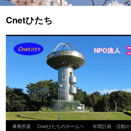
Cnetひたち
コ
事務所案
Cnetひたちのホームペ
年間計画・活動の