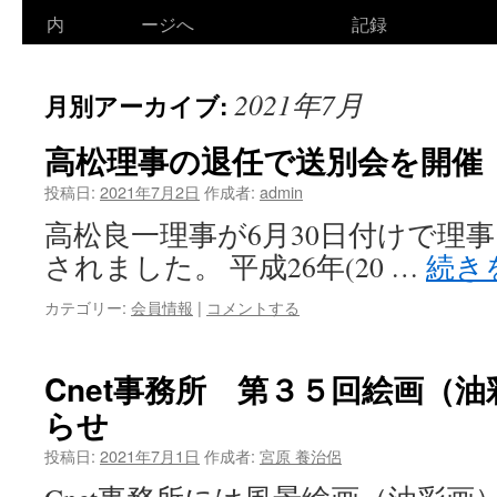
ン
内
ージへ
記録
テ
2021年7月
月別アーカイブ:
ン
ツ
高松理事の退任で送別会を開催
へ
投稿日:
2021年7月2日
作成者:
admin
高松良一理事が6月30日付けで理
ス
されました。 平成26年(20 …
続き
キ
カテゴリー:
会員情報
|
コメントする
ッ
プ
Cnet事務所 第３５回絵画（
らせ
投稿日:
2021年7月1日
作成者:
宮原 養治侶