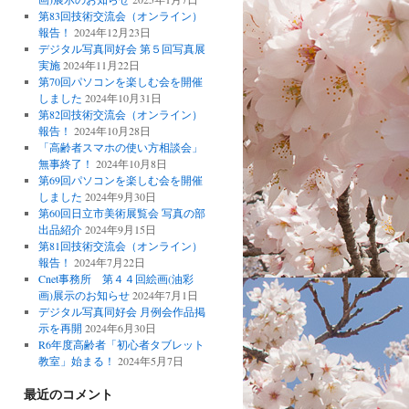
第83回技術交流会（オンライン）
報告！
2024年12月23日
デジタル写真同好会 第５回写真展
実施
2024年11月22日
第70回パソコンを楽しむ会を開催
しました
2024年10月31日
第82回技術交流会（オンライン）
報告！
2024年10月28日
「高齢者スマホの使い方相談会」
無事終了！
2024年10月8日
第69回パソコンを楽しむ会を開催
しました
2024年9月30日
第60回日立市美術展覧会 写真の部
出品紹介
2024年9月15日
第81回技術交流会（オンライン）
報告！
2024年7月22日
Cnet事務所 第４４回絵画(油彩
画)展示のお知らせ
2024年7月1日
デジタル写真同好会 月例会作品掲
示を再開
2024年6月30日
R6年度高齢者「初心者タブレット
教室」始まる！
2024年5月7日
最近のコメント