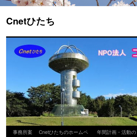
Cnetひたち
コ
事務所案
Cnetひたちのホームペ
年間計画・活動の