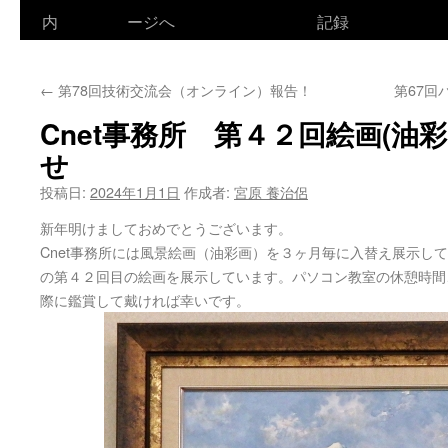
ン
内
ージへ
記録
テ
←
第78回技術交流会（オンライン）報告！
第67
ン
Cnet事務所 第４２回絵画(油
ツ
せ
へ
投稿日:
2024年1月1日
作成者:
宮原 養治侶
ス
新年明けましておめでとうございます。
キ
Cnet事務所には風景絵画（油彩画）を３ヶ月毎に入替え展示し
の第４２回目の絵画を展示しています。パソコン教室の休憩時間
ッ
際に鑑賞して戴ければ幸いです。
プ