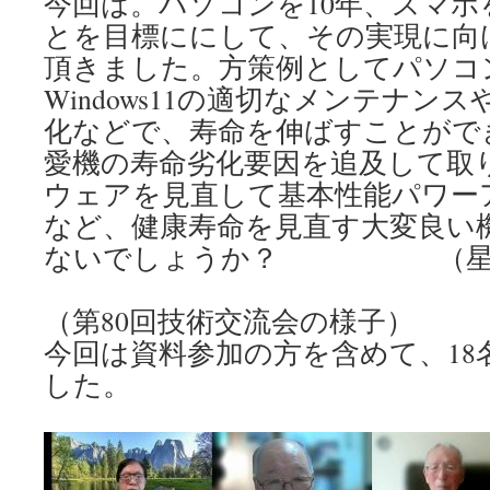
今回は。パソコンを10年、スマホ
とを目標ににして、その実現に向
頂きました。方策例としてパソコ
Windows11の適切なメンテナン
化などで、寿命を伸ばすことがで
愛機の寿命劣化要因を追及して取
ウェアを見直して基本性能パワー
など、健康寿命を見直す大変良い
ないでしょうか？ （星川
（第80回技術交流会の様子）
今回は資料参加の方を含めて、18
した。