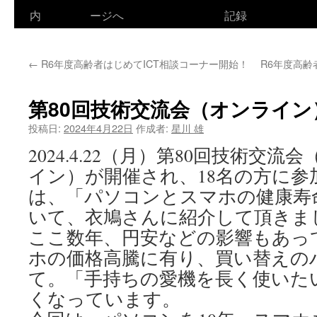
ン
内
ージへ
記録
テ
←
R6年度高齢者はじめてICT相談コーナー開始！
R6年度高
ン
ツ
第80回技術交流会（オンライン
へ
投稿日:
2024年4月22日
作成者:
星川 雄
ス
2024.4.22（月）第80回技術交流
イン）が開催され、18名の方に参
キ
は、「パソコンとスマホの健康寿
ッ
いて、衣鳩さんに紹介して頂きま
プ
ここ数年、円安などの影響もあっ
ホの価格高騰に有り、買い替えの
て。「手持ちの愛機を長く使いた
くなっています。