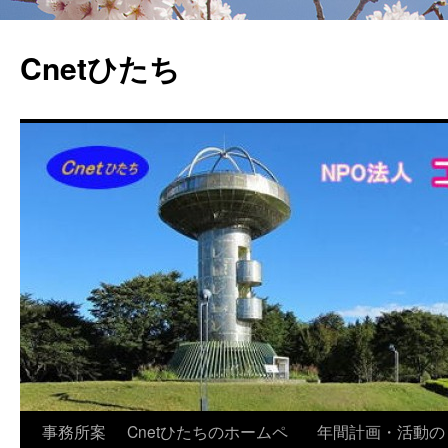
Cnetひたち
コ
事務所案
Cnetひたちのホームペ
年間計画・活動の