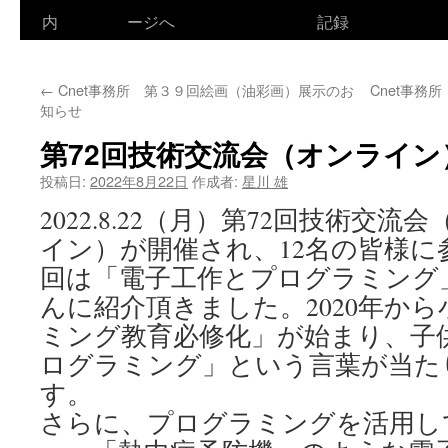
ン
内
ージへ
記録
テ
←
Cnet事務所 第３９回絵画（油彩画）展示のお
Cnet事務
ン
知らせ
ツ
第72回技術交流会（オンライン
へ
投稿日:
2022年8月22日
作成者:
星川 雄
ス
2022.8.22（月）第72回技術交流
イン）が開催され、12名の皆様に
キ
回は「電子工作とプログラミング
ッ
んに紹介頂きました。2020年か
プ
ミング教育必修化」が始まり、子
ログラミング」という言葉が当た
す。
さらに、プログラミングを活用し