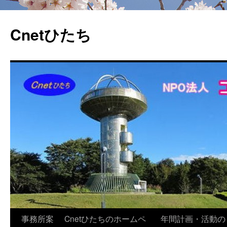
Cnetひたち
コ
事務所案
Cnetひたちのホームペ
年間計画・活動の