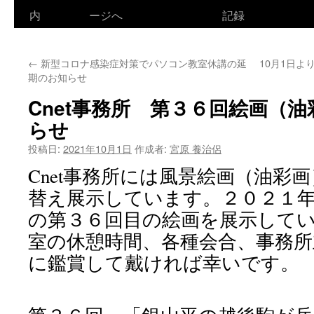
ン
内
ージへ
記録
テ
←
新型コロナ感染症対策でパソコン教室休講の延
10月1日よ
ン
期のお知らせ
ツ
Cnet事務所 第３６回絵画（
へ
らせ
ス
投稿日:
2021年10月1日
作成者:
宮原 養治侶
Cnet事務所には風景絵画（油彩
キ
替え展示しています。２０２１
ッ
の第３６回目の絵画を展示して
プ
室の休憩時間、各種会合、事務
に鑑賞して戴ければ幸いです。