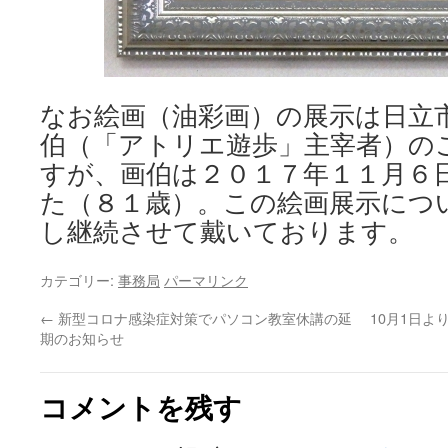
なお絵画（油彩画）の展示は日立
伯（「アトリエ遊歩」主宰者）の
すが、画伯は２０１７年１１月６
た（８１歳）。この絵画展示につ
し継続させて戴いております。
カテゴリー:
事務局
パーマリンク
←
新型コロナ感染症対策でパソコン教室休講の延
10月1日よ
期のお知らせ
コメントを残す