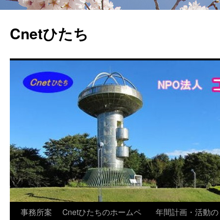
Cnetひたち
コ
事務所案
Cnetひたちのホームペ
年間計画・活動の