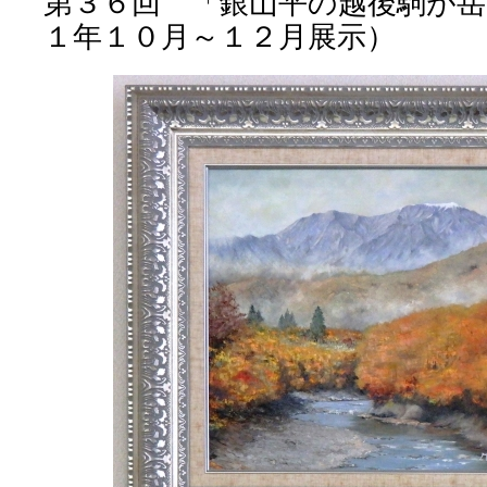
第３６回 「銀山平の越後駒が岳
１年１０月～１２月展示）