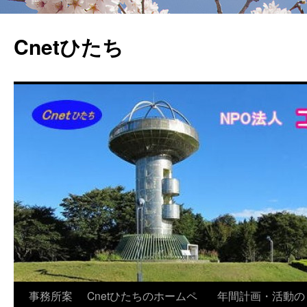
Cnetひたち
コ
事務所案
Cnetひたちのホームペ
年間計画・活動の