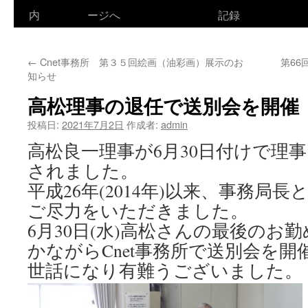
ン
内
ージへ
記録
テ
←
Cnet事務所 第３５回絵画（油彩画）展示のお
第6
ン
知らせ
ツ
高松理事の退任で送別会を開催
へ
投稿日:
2021年7月2日
作成者:
admin
ス
高松良一理事が6月30日付けで理
されました。
キ
平成26年(2014年)以来、事務局長
ッ
ご尽力をいただきました。
プ
6月30日(水)高松さんの最後のお
かながらCnet事務所で送別会を
世話になり有難うございました。