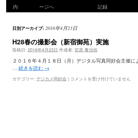
ン
内
ージへ
記録
テ
2016年4月23日
日別アーカイブ:
ン
H28春の撮影会（新宿御苑）実施
ツ
投稿日:
2016年4月23日
作成者:
宮原 養治侶
へ
２０１６年４月１８日（月）デジタル写真同好会主催に
ス
…
続きを読む
→
キ
H28
カテゴリー:
デジカメ同好会
|
コメントを受け付けていません
春
ッ
の
撮
プ
影
会
（新
宿
御
苑）