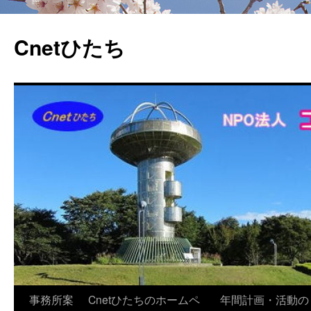
Cnetひたち
コ
事務所案
Cnetひたちのホームペ
年間計画・活動の