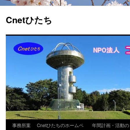
Cnetひたち
コ
事務所案
Cnetひたちのホームペ
年間計画・活動の