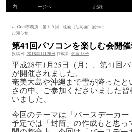
ン
内
ージへ
記録
テ
←
Cnet事務所 第１３回 絵画（油彩画）展示の
ン
お知らせ
ツ
第41回パソコンを楽しむ会開催
へ
投稿日:
2016年1月25日
作成者:
佐藤 紀子
ス
平成28年1月25日（月）、第41
が開催されました。
キ
奄美大島や沖縄まで雪が降ったと
ッ
さの中、ご参加くださいました皆
プ
いました。
今回のテーマは「バースデーカー
予定では「封筒」の作成もと思っ
間の都合上、今回は「バースデー