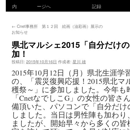
ン
内
ージへ
記録
テ
←
Cnet事務所 第１２回 絵画（油彩画）展示の
ン
お知らせ
ツ
県北マルシェ2015「自分だけ
へ
加！
ス
投稿日:
2015年10月16日
作成者:
星川 雄
2015年10月12日（月）県北生涯
キ
の、「震災復興応援！2015県北マ
ッ
穫祭～」に参加しました。今年も
プ
「CnetなでしこG」の女性の皆
備頂いた、パソコンで「自分だけ
しました。当日は男性陣も加わり、
ましたが、開始早々から多くの皆