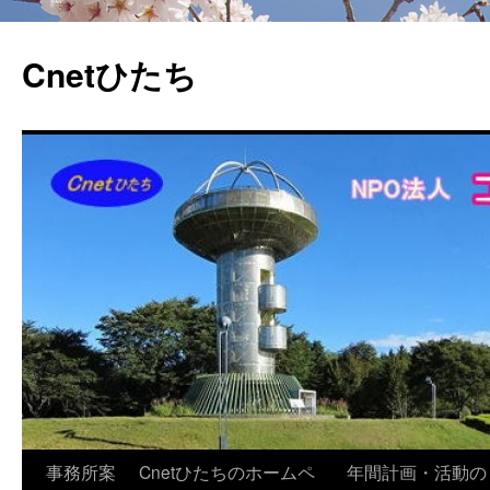
Cnetひたち
コ
事務所案
Cnetひたちのホームペ
年間計画・活動の