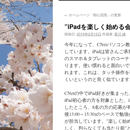
ン
←
ホームページ「樹心流情」の更新
テ
”iPadを楽しく始め
ン
投稿日:
2014年2月12日
作成者:
星川 雄
ツ
今年になって、CNetパソコン
へ
しています。iPadは皆さん
のスマホ＆タブレットのコーナ
ス
ります。使い慣れると面白いで
れます。これは、タッチ操作を取
キ
くいというのと良く似ています
ッ
CNetの中でiPad好きが集ま
プ
iPad初心者の方を対象とした
したところ、8名の方の応募が
後13:00～15:30)のペース
が担当しています。”楽しく始
しく、判らなくても当たり前”と