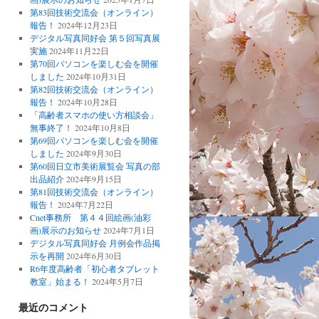
第83回技術交流会（オンライン）
報告！
2024年12月23日
デジタル写真同好会 第５回写真展
実施
2024年11月22日
第70回パソコンを楽しむ会を開催
しました
2024年10月31日
第82回技術交流会（オンライン）
報告！
2024年10月28日
「高齢者スマホの使い方相談会」
無事終了！
2024年10月8日
第69回パソコンを楽しむ会を開催
しました
2024年9月30日
第60回日立市美術展覧会 写真の部
出品紹介
2024年9月15日
第81回技術交流会（オンライン）
報告！
2024年7月22日
Cnet事務所 第４４回絵画(油彩
画)展示のお知らせ
2024年7月1日
デジタル写真同好会 月例会作品掲
示を再開
2024年6月30日
R6年度高齢者「初心者タブレット
教室」始まる！
2024年5月7日
最近のコメント