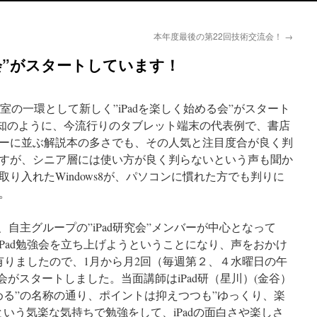
本年度最後の第22回技術交流会！
→
る会”がスタートしています！
教室の一環として新しく”iPadを楽しく始める会”がスタート
ご承知のように、今流行りのタブレット端末の代表例で、書店
ーに並ぶ解説本の多さでも、その人気と注目度合が良く判
すが、シニア層には使い方が良く判らないという声も聞か
り入れたWindows8が、パソコンに慣れた方でも判りに
。
った、自主グループの”iPad研究会”メンバーが中心となって
、iPad勉強会を立ち上げようということになり、声をおかけ
有りましたので、1月から月2回（毎週第２、４水曜日の午
で勉強会がスタートしました。当面講師はiPad研（星川）(金谷）
める”の名称の通り、ポイントは抑えつつも”ゆっくり、楽
いう気楽な気持ちで勉強をして、iPadの面白さや楽しさ