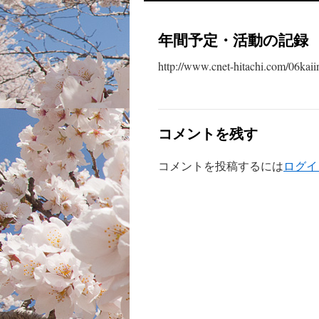
ン
年間予定・活動の記録
テ
http://www.cnet-hitachi.com/06kaii
ン
ツ
へ
コメントを残す
ス
コメントを投稿するには
ログイ
キ
ッ
プ