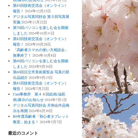
第83回技術交流会（オンライン）
報告！
2024年12月23日
デジタル写真同好会 第５回写真展
実施
2024年11月22日
第70回パソコンを楽しむ会を開催
しました
2024年10月31日
第82回技術交流会（オンライン）
報告！
2024年10月28日
「高齢者スマホの使い方相談会」
無事終了！
2024年10月8日
第69回パソコンを楽しむ会を開催
しました
2024年9月30日
第60回日立市美術展覧会 写真の部
出品紹介
2024年9月15日
第81回技術交流会（オンライン）
報告！
2024年7月22日
Cnet事務所 第４４回絵画(油彩
画)展示のお知らせ
2024年7月1日
デジタル写真同好会 月例会作品掲
示を再開
2024年6月30日
R6年度高齢者「初心者タブレット
教室」始まる！
2024年5月7日
最近のコメント