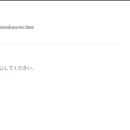
n/nenkanyotei.html
ン
してください。