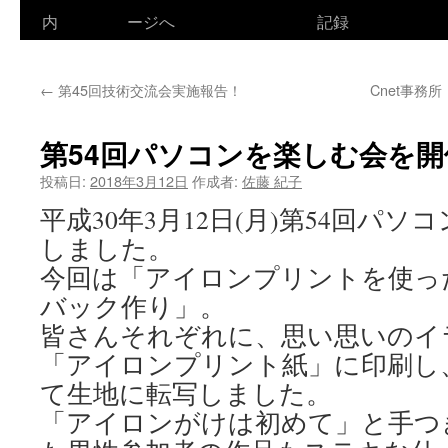
ン
内
ージへ
記録
テ
←
第45回技術交流会実施報告！
Cnet事務
ン
ツ
第54回パソコンを楽しむ会を
へ
投稿日:
2018年3月12日
作成者:
佐藤 紀子
ス
平成30年3月12日(月)第54回パ
しました。
キ
今回は「アイロンプリントを使っ
ッ
バック作り」。
プ
皆さんそれぞれに、思い思いのイ
「アイロンプリント紙」に印刷し
て生地に転写しました。
「アイロンがけは初めて」と手つ