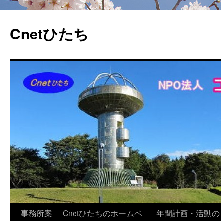
Cnetひたち
コ
事務所案
Cnetひたちのホームペ
年間計画・活動の