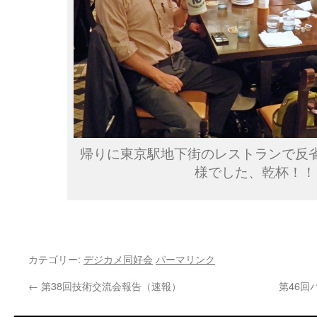
帰りに東京駅地下街のレストランで反
様でした、乾杯！！
カテゴリー:
デジカメ同好会
パーマリンク
←
第38回技術交流会報告（速報）
第46