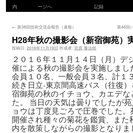
ン
内
ージへ
記録
テ
←
第38回技術交流会報告（速報）
第46
ン
H28年秋の撮影会（新宿御苑）
ツ
投稿日:
2016年11月19日
作成者:
宮原 養治侶
へ
２０１６年１１月１４日（月）デ
ス
催による秋の撮影会を実施しまし
キ
会員１０名、一般会員３名、計１
続き日立-東京間高速バス（往復
ッ
宿御苑の秋のイチョウ、カエデな
プ
た。 当日の天気は曇りでしたが
ョウは丁度見ごろで圧巻でした。
開催され種々の菊花を鑑賞、また
内を散策しながらの撮影となりま