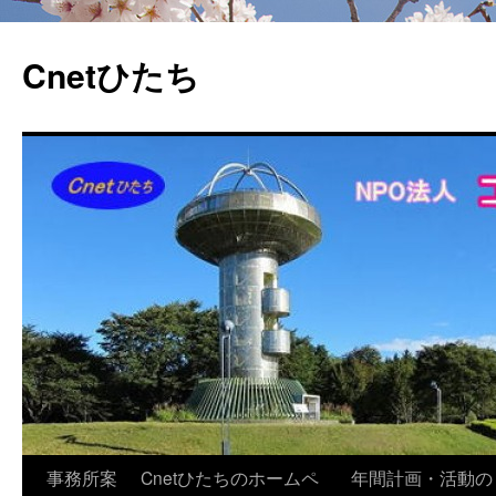
Cnetひたち
コ
事務所案
Cnetひたちのホームペ
年間計画・活動の