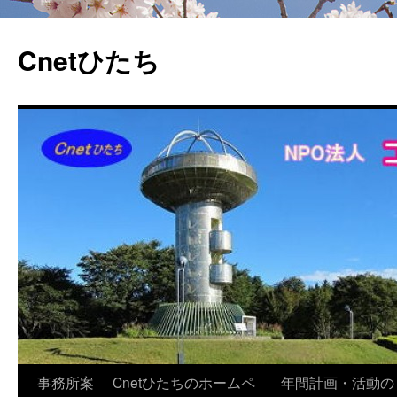
Cnetひたち
コ
事務所案
Cnetひたちのホームペ
年間計画・活動の