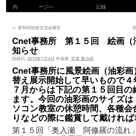
ン
内
ージへ
記録
テ
←
第36回技術交流会報告
ン
Cnet事務所 第１５回 絵画
ツ
知らせ
へ
投稿日:
2016年7月4日
作成者:
宮原 養治侶
ス
Cnet事務所に風景絵画（油彩
キ
替え展示開始して早いもので４
７月からは下記の第１５回目の
ッ
ます。今回の油彩画のサイズは
プ
ソコン教室の休憩時間、各種会
りなどの際に鑑賞して戴ければ
第１５回「奥入瀬 阿修羅の流れ