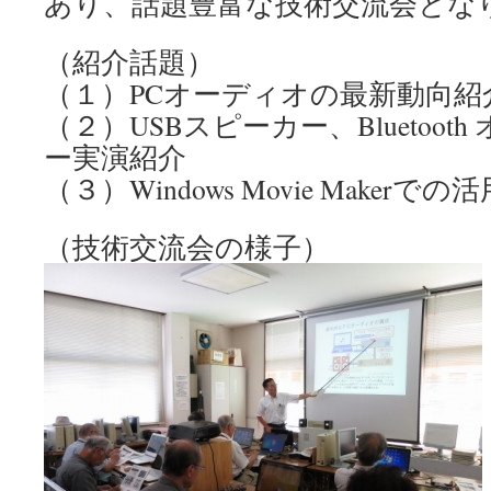
あり、話題豊富な技術交流会とな
（紹介話題）
（１）PCオーディオの最新動向紹
（２）USBスピーカー、Bluetoo
ー実演紹介
（３）Windows Movie Makerで
（技術交流会の様子）