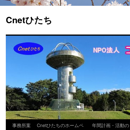
Cnetひたち
コ
事務所案
Cnetひたちのホームペ
年間計画・活動の