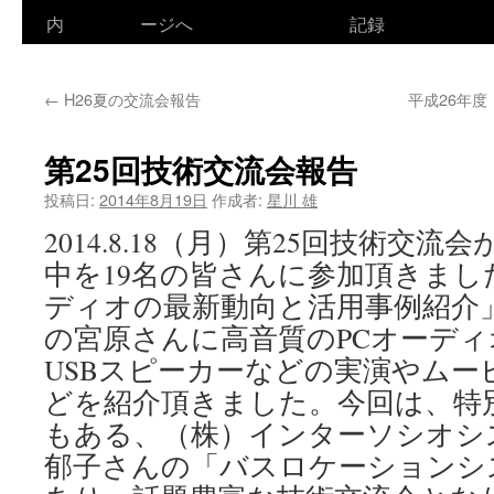
ン
内
ージへ
記録
テ
←
H26夏の交流会報告
平成26年
ン
ツ
第25回技術交流会報告
へ
投稿日:
2014年8月19日
作成者:
星川 雄
ス
2014.8.18（月）第25回技術交
中を19名の皆さんに参加頂きまし
キ
ディオの最新動向と活用事例紹介
ッ
の宮原さんに高音質のPCオーデ
プ
USBスピーカーなどの実演やムー
どを紹介頂きました。今回は、特
もある、（株）インターソシオシ
郁子さんの「バスロケーションシ